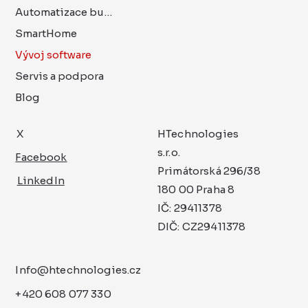
Automatizace budov
SmartHome
Vývoj software
Servis a podpora
Blog
X
HTechnologies
s.r.o.
Facebook
Primátorská 296/38
LinkedIn
180 00 Praha 8
IČ: 29411378
DIČ: CZ29411378
Info@htechnologies.cz
+420 608 077 330