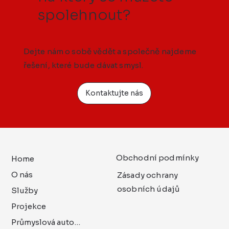
spolehnout?
Dejte nám o sobě vědět a společně najdeme
řešení, které bude dávat smysl.
Kontaktujte nás
Obchodní podmínky
Home
O nás
Zásady ochrany
osobních údajů
Služby
Projekce
Průmyslová automatizace