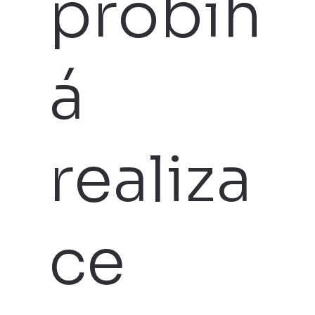
probíh
á
realiza
ce