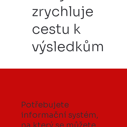
zrychluje
cestu k
výsledkům
Potřebujete
informační systém,
na který se můžete