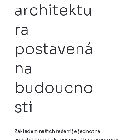
architektu
ra
postavená
na
budoucno
sti
Základem našich řešení je jednotná
architektonická koncepce, která propojuje