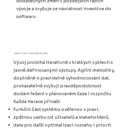
dodatečných změn v pozdějších fázích
vývoje a zvyšuje se návratnost investice do
softwaru.
Agilní řízení podložené daty
Vývoj probíhá iterativně v krátkých cyklech s
jasně definovanými výstupy. Agilní metodiky,
doplněné o pravidelné vyhodnocování dat,
prokazatelně zvyšují pravděpodobnost
dodání řešení v plánovaném čase i rozpočtu.
Každá iterace přináší:
funkční část systému ověřenou v praxi,
zpětnou vazbu od uživatelů a stakeholderů,
data pro další optimalizaci rozsahu i priorit.