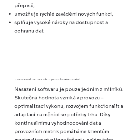
přepisů,
umožňuje rychlé zavádění nových funkcí,
splňuje vysoké nároky na dostupnost a
ochranu dat.
Dlouhodobá hodnota místo jednorázového dodání
Nasazení softwaru je pouze jedním z milníků.
Skutečná hodnota vzniká v provozu –
optimalizací výkonu, rozvojem funkcionalit a
adaptací na měnící se potřeby trhu. Díky
kontinuálnímu vyhodnocování dat a
provozních metrik pomáháme klientům
maximalizovat přínos řešení v celém jeho