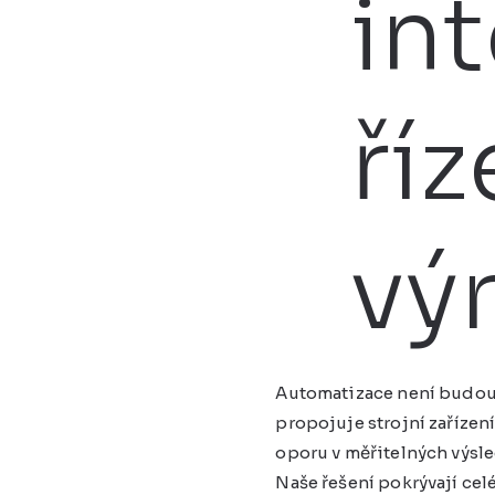
int
říz
vý
Automatizace není budou
propojuje strojní zařízení
oporu v měřitelných výsle
Naše řešení pokrývají ce