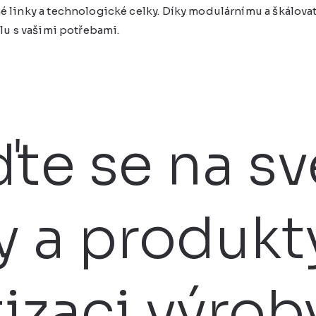
 linky a technologické celky. Díky modulárnímu a škálova
lu s vašimi potřebami.
te se na sv
y a produkt
zaci výrob