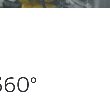
á
360°