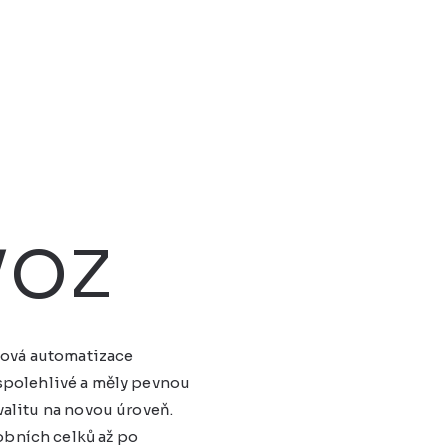
voz
lová automatizace
, spolehlivé a měly pevnou
valitu na novou úroveň.
obních celků až po