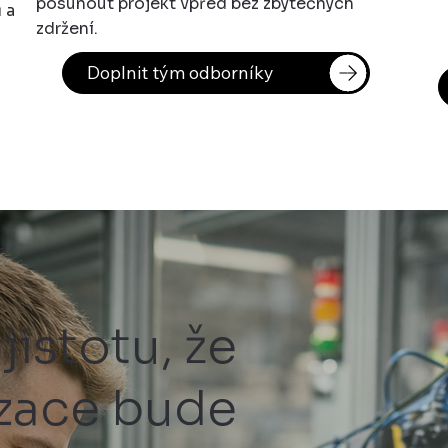
posunout projekt vpřed bez zbytečných
 a
zdržení.
Doplnit tým odborníky
jistotu, že
zace bude