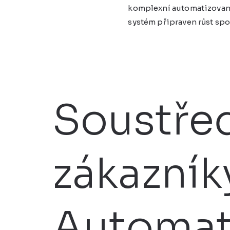
komplexní automatizované
systém připraven růst spo
Soustřeď
zákazník
Automati