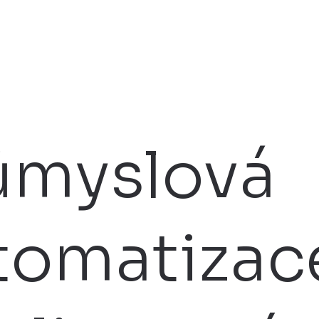
ůmyslová
tomatizac