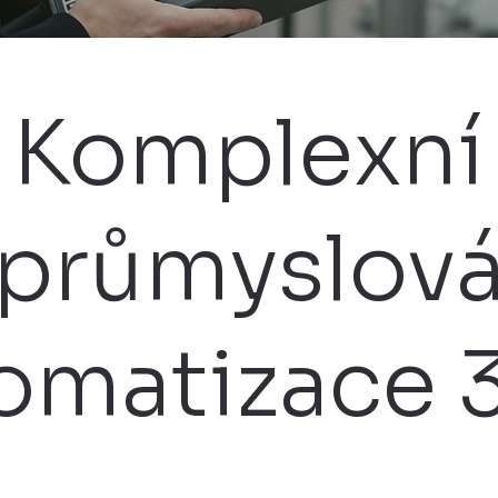
Komplexní
průmyslov
omatizace 