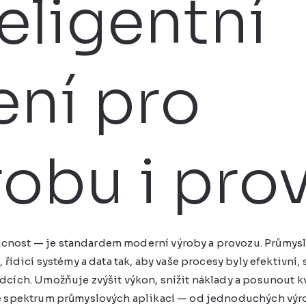
eligentní
ení pro
robu i pro
cnost — je standardem moderní výroby a provozu. Průmys
, řídicí systémy a data tak, aby vaše procesy byly efektivní
dcích. Umožňuje zvýšit výkon, snížit náklady a posunout k
lé spektrum průmyslových aplikací — od jednoduchých výr