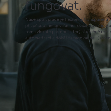
fungovat.
Naše spolupráce je flexibilní, transparentní
přizpůsobíme se vašemu rozsahu, rozpočtu
tomu získáte partnera, který skutečně roz
automatizaci a dokáže reagovat na výzvy m