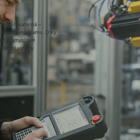
 a škálovatelná –
 i harmonogramu. Díky
umí průmyslové
oderní výroby.