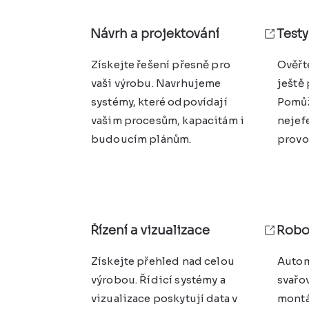
Návrh a projektování
Testy
Získejte řešení přesně pro
Ověřt
vaši výrobu. Navrhujeme
ještě 
systémy, které odpovídají
Pomůž
vašim procesům, kapacitám i
nejefe
budoucím plánům.
provo
Řízení a vizualizace
Robo
Získejte přehled nad celou
Autom
výrobou. Řídicí systémy a
svařov
vizualizace poskytují data v
montá