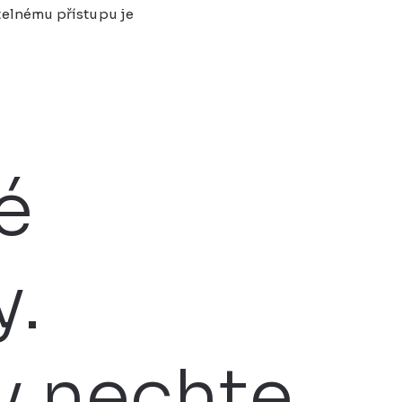
telnému přístupu je
é
y.
y nechte