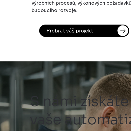
výrobních procesů, výkonových požadavků
budoucího rozvoje.
Probrat váš projekt
S námi získáte 
vaše automati