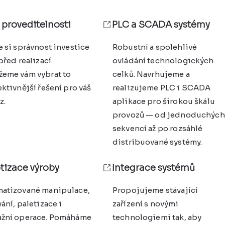
 proveditelnosti
PLC a SCADA systémy
e si správnost investice
Robustní a spolehlivé
před realizací.
ovládání technologických
eme vám vybrat to
celků. Navrhujeme a
ktivnější řešení pro váš
realizujeme PLC i SCADA
z.
aplikace pro širokou škálu
provozů — od jednoduchých
sekvencí až po rozsáhlé
distribuované systémy.
tizace výroby
Integrace systémů
atizované manipulace,
Propojujeme stávající
ání, paletizace i
zařízení s novými
žní operace. Pomáháme
technologiemi tak, aby