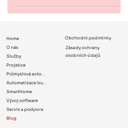
Jak umělá inteligence transformuje
výrobu – budoucnost je dnes
Svět výroby a průmyslové automatizace vstupuje do
nové éry. Posun, který donedávna působil jako
vizionářská předpověď, se stal realitou:...
Obchodní podmínky
Home
O nás
Zásady ochrany
osobních údajů
Služby
Projekce
Průmyslová automatizace