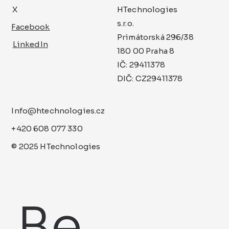
Automatizace budov
SmartHome
Vývoj software
Servis a podpora
Blog
X
HTechnologies
s.r.o.
Facebook
Primátorská 296/38
LinkedIn
180 00 Praha 8
IČ: 29411378
DIČ: CZ29411378
Info@htechnologies.cz
+420 608 077 330