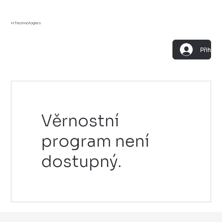
HTechnologies
Přihlási
Věrnostní
program není
dostupný.