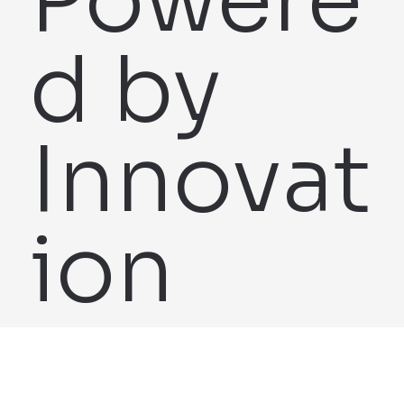
Powere
d by
Innovat
ion