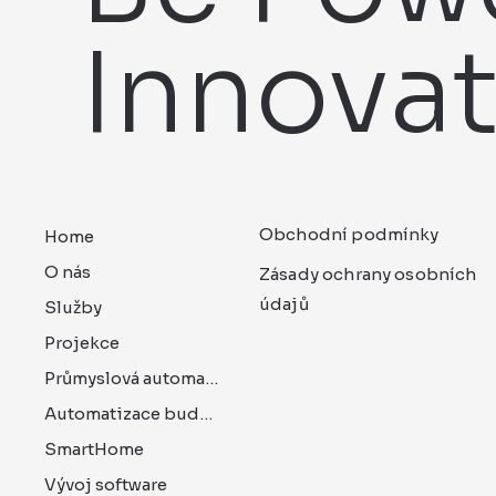
Innova
Obchodní podmínky
Home
O nás
Zásady ochrany osobních
údajů
Služby
Projekce
Průmyslová automatizace
Automatizace budov
SmartHome
Vývoj software