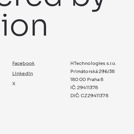
tion
Facebook
HTechnologies s.r.o.
Primátorská 296/38
LinkedIn
180 00 Praha 8
X
IČ: 29411378
DIČ: CZ29411378